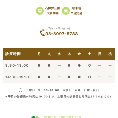
石神井公園
駐車場
大泉学園
2台完備
ご予約・お問い合わせ
03-3997-8788
診療時間
月
火
水
木
金
土
日
祝
9:30-13:00
●
●
ー
●
●
○
ー
ー
14:30-19:30
●
●
ー
●
●
○
ー
ー
◯：土曜日 9：30-18:00 休診日：水曜・日曜・祝日
※平日の診療受付時間は19:00まで、土曜日の診療受付時間は17:30までです
MEDICAL COOPERATION