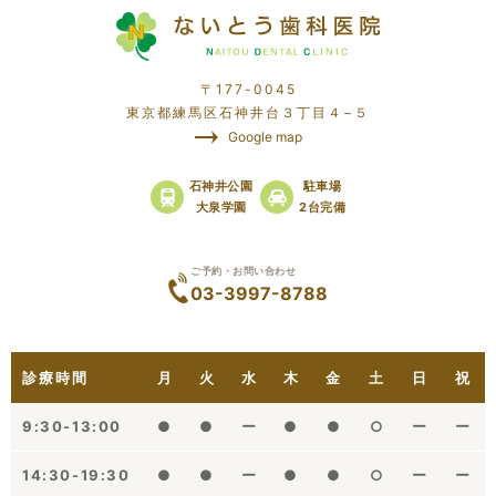
〒177-0045
東京都練馬区石神井台３丁目４−５
Google map
石神井公園
駐車場
大泉学園
2台完備
ご予約・お問い合わせ
03-3997-8788
診療時間
月
火
水
木
金
土
日
祝
9:30-13:00
●
●
ー
●
●
○
ー
ー
14:30-19:30
●
●
ー
●
●
○
ー
ー