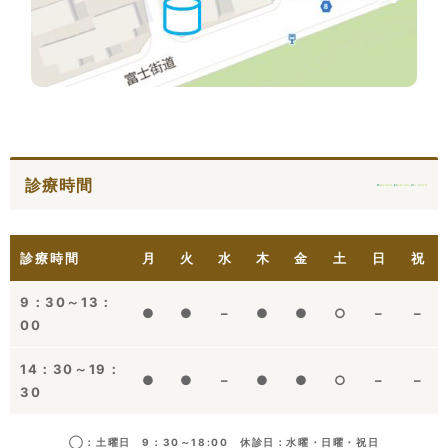
診療時間
診療時間
月
火
水
木
金
土
日
祝
9：30～13：
●
●
–
●
●
○
–
–
00
14：30～19：
●
●
–
●
●
○
–
–
30
◯：土曜日 9：30～18:00 休診日：水曜・日曜・祝日