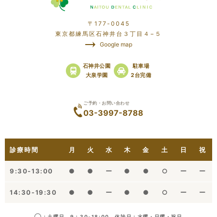
〒177-0045
東京都練馬区石神井台３丁目４−５
Google map
石神井公園
駐車場
大泉学園
2台完備
ご予約・お問い合わせ
03-3997-8788
診療時間
月
火
水
木
金
土
日
祝
9:30-13:00
●
●
ー
●
●
○
ー
ー
14:30-19:30
●
●
ー
●
●
○
ー
ー
◯：土曜日 9：30-18:00 休診日：水曜・日曜・祝日