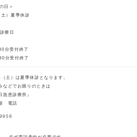
山の日＞
5（土）夏季休診
科診療日
時30分受付終了
時30分受付終了
/15（土）は夏季休診となります。
みなどでお困りのときは
日急患診療所』
階 電話
9956
時～ 必ず電話予約が必要です。