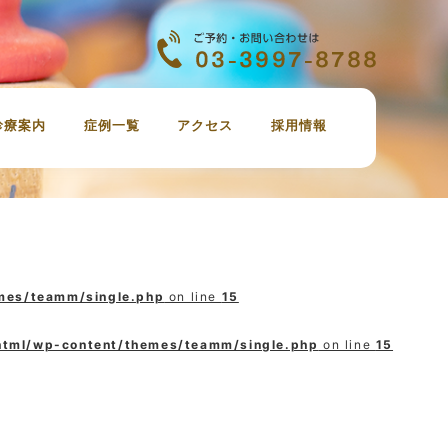
診療案内
症例一覧
アクセス
採用情報
虫歯治療
定期検診、歯のクリーニング
審美歯科
ホワイトニング
親知らずの抜歯
インプラント
小児歯科
治療の費用
emes/teamm/single.php
on line
15
_html/wp-content/themes/teamm/single.php
on line
15