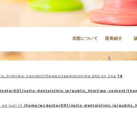
当院について
院長紹介
lic_html/wp-content/themes/teamm/single.php on line
14
enter001/naito-dentalclinic.jp/public_html/wp-content/th
 on null in
/home/wzdenter001/naito-dentalclinic.jp/public