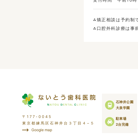
⁂矯正相談は予約制
⁂口腔外科診療は事
石神井公園
大泉学園
〒177-0045
駐車場
東京都練馬区石神井台３丁目４−５
2台完備
Google map