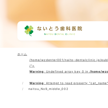
ホーム
/home/wzdenter001/naito-dentalclinic.jp/pub
/">
Warning
: Undefined array key 0 in
/home/wzd
Warning
: Attempt to read property "cat_name"
naitou_No9_middle_002