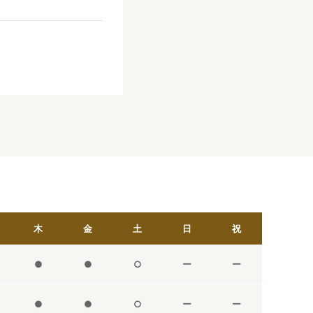
木
金
土
日
祝
●
●
○
ー
ー
●
●
○
ー
ー