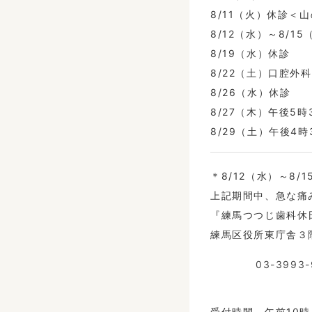
8/11（火）休診＜
8/12（水）～8/1
8/19（水）休診
8/22（土）口腔外
8/26（水）休診
8/27（木）午後5
8/29（土）午後4
＊8/12（水）～8
上記期間中、急な痛
『練馬つつじ歯科休
練馬区役所東庁舎３
03-3993-
受付時間 午前10