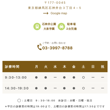
〒177-0045
東京都練馬区石神井台３丁目４−５
Google map
石神井公園
駐車場
大泉学園
2台完備
ご予約・お問い合わせ
03-3997-8788
診療時間
月
火
水
木
金
土
日
祝
9:30-13:00
●
●
ー
●
●
○
ー
ー
14:30-19:30
●
●
ー
●
●
○
ー
ー
◯：土曜日 9：30-18:00 休診日：水曜・日曜・祝日
※平日の診療受付時間は19:00まで、土曜日の診療受付時間は17:30までです