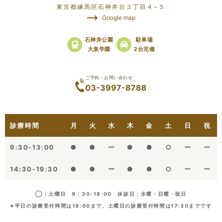
東京都練馬区石神井台３丁目４−５
Google map
石神井公園
駐車場
大泉学園
2台完備
ご予約・お問い合わせ
03-3997-8788
診療時間
月
火
水
木
金
土
日
祝
9:30-13:00
●
●
ー
●
●
○
ー
ー
14:30-19:30
●
●
ー
●
●
○
ー
ー
◯：土曜日 9：30-18:00 休診日：水曜・日曜・祝日
※平日の診療受付時間は19:00まで、土曜日の診療受付時間は17:30までです