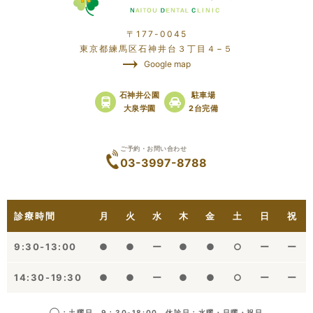
〒177-0045
東京都練馬区石神井台３丁目４−５
Google map
石神井公園
駐車場
大泉学園
2台完備
ご予約・お問い合わせ
03-3997-8788
診療時間
月
火
水
木
金
土
日
祝
9:30-13:00
●
●
ー
●
●
○
ー
ー
14:30-19:30
●
●
ー
●
●
○
ー
ー
◯：土曜日 9：30-18:00 休診日：水曜・日曜・祝日