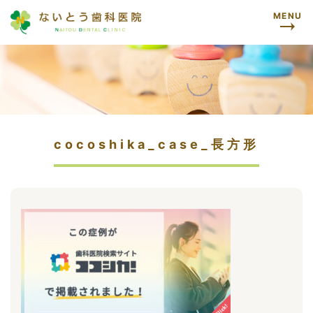
MENU
cocoshika_case_長方形