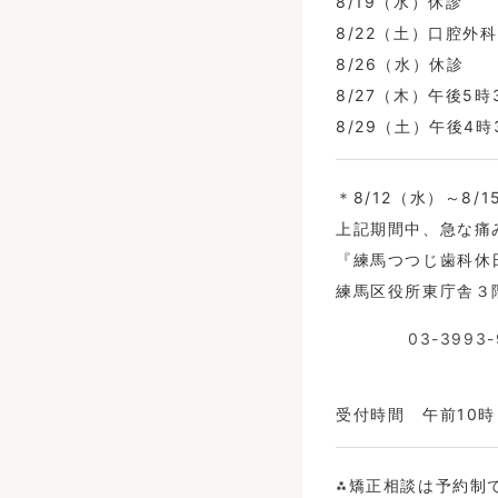
8/19（水）休診
8/22（土）口腔外
8/26（水）休診
8/27（木）午後5
8/29（土）午後4
＊8/12（水）～8
上記期間中、急な痛
『練馬つつじ歯科休
練馬区役所東庁舎３
03-3993-
受付時間 午前10
⁂矯正相談は予約制