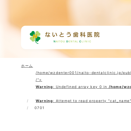
ホーム
/home/wzdenter001/naito-dentalclinic.jp/pub
/">
Warning
: Undefined array key 0 in
/home/wzd
Warning
: Attempt to read property "cat_name"
0701