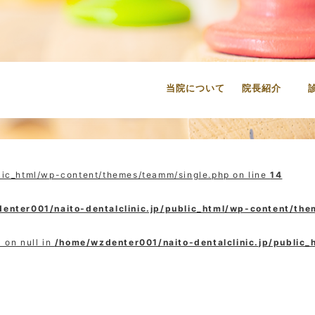
当院について
院長紹介
lic_html/wp-content/themes/teamm/single.php on line
14
enter001/naito-dentalclinic.jp/public_html/wp-content/th
 on null in
/home/wzdenter001/naito-dentalclinic.jp/public