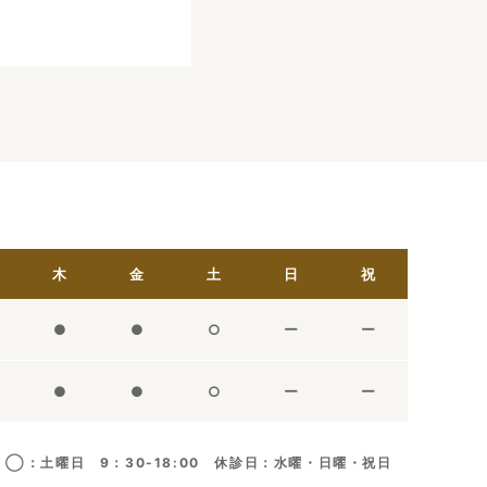
木
金
土
日
祝
●
●
○
ー
ー
●
●
○
ー
ー
◯：土曜日 9：30-18:00 休診日：水曜・日曜・祝日