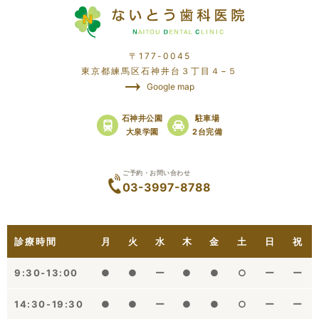
〒177-0045
東京都練馬区石神井台３丁目４−５
Google map
石神井公園
駐車場
大泉学園
2台完備
ご予約・お問い合わせ
03-3997-8788
診療時間
月
火
水
木
金
土
日
祝
9:30-13:00
●
●
ー
●
●
○
ー
ー
14:30-19:30
●
●
ー
●
●
○
ー
ー