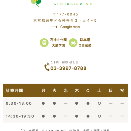
〒177-0045
東京都練馬区石神井台３丁目４−５
Google map
石神井公園
駐車場
大泉学園
2台完備
ご予約・お問い合わせ
03-3997-8788
診療時間
月
火
水
木
金
土
日
祝
9:30-13:00
●
●
ー
●
●
○
ー
ー
14:30-19:30
●
●
ー
●
●
○
ー
ー
◯：土曜日 9：30-18:00 休診日：水曜・日曜・祝日