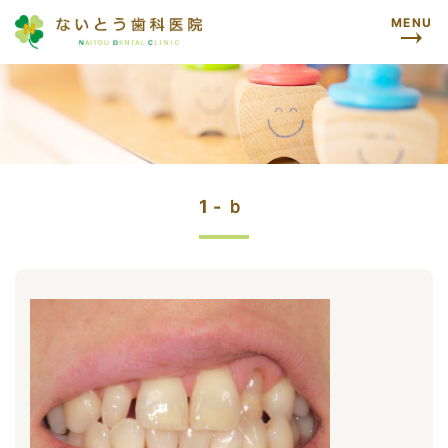
MENU
1-ｂ