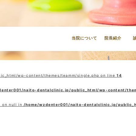
当院について
院長紹介
lic_html/wp-content/themes/teamm/single.php on line
14
enter001/naito-dentalclinic.jp/public_html/wp-content/th
 on null in
/home/wzdenter001/naito-dentalclinic.jp/public