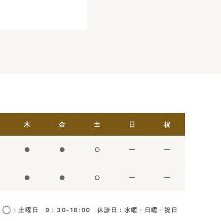
木
金
土
日
祝
●
●
○
ー
ー
●
●
○
ー
ー
◯：土曜日 9：30-18:00 休診日：水曜・日曜・祝日