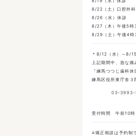
8/19（水）休診
8/22（土）口腔外
8/26（水）休診
8/27（木）午後5
8/29（土）午後4
＊8/12（水）～8
上記期間中、急な痛
『練馬つつじ歯科休
練馬区役所東庁舎３
03-3993-
受付時間 午前10
⁂矯正相談は予約制