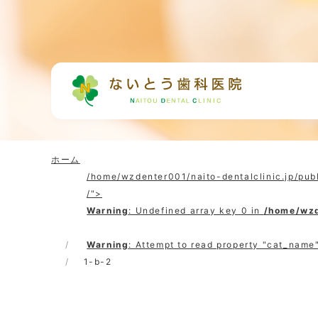
ホーム
/home/wzdenter001/naito-dentalclinic.jp/pub
/">
Warning
: Undefined array key 0 in
/home/wzd
Warning
: Attempt to read property "cat_name"
1-b-2