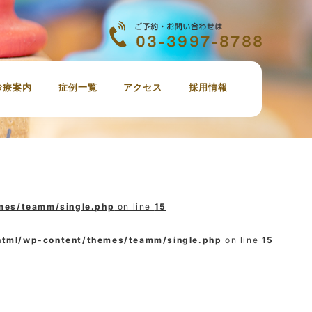
診療案内
症例一覧
アクセス
採用情報
虫歯治療
定期検診、歯のクリーニング
審美歯科
ホワイトニング
親知らずの抜歯
インプラント
小児歯科
治療の費用
emes/teamm/single.php
on line
15
_html/wp-content/themes/teamm/single.php
on line
15