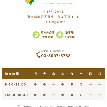
〒177-0045
東京都練馬区石神井台３丁目４−５
Google map
石神井公園
駐車場
大泉学園
2台完備
ご予約・お問い合わせ
03-3997-8788
診療時間
月
火
水
木
金
土
日
祝
9:30-13:00
●
●
ー
●
●
○
ー
ー
14:30-19:30
●
●
ー
●
●
○
ー
ー
◯：土曜日 9：30-18:00 休診日：水曜・日曜・祝日