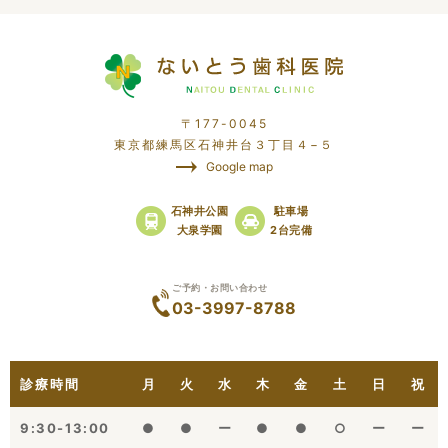
〒177-0045
東京都練馬区石神井台３丁目４−５
Google map
石神井公園
駐車場
大泉学園
2台完備
ご予約・お問い合わせ
03-3997-8788
診療時間
月
火
水
木
金
土
日
祝
9:30-13:00
●
●
ー
●
●
○
ー
ー