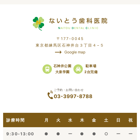
〒177-0045
東京都練馬区石神井台３丁目４−５
Google map
石神井公園
駐車場
大泉学園
2台完備
ご予約・お問い合わせ
03-3997-8788
診療時間
月
火
水
木
金
土
日
祝
9:30-13:00
●
●
ー
●
●
○
ー
ー