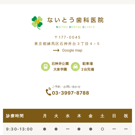
〒177-0045
東京都練馬区石神井台３丁目４−５
Google map
石神井公園
駐車場
大泉学園
2台完備
ご予約・お問い合わせ
03-3997-8788
診療時間
月
火
水
木
金
土
日
祝
9:30-13:00
●
●
ー
●
●
○
ー
ー