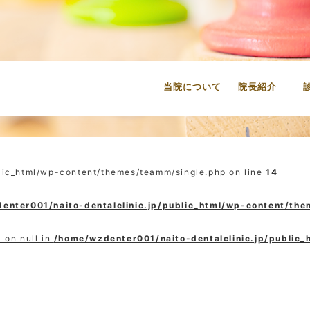
当院について
院長紹介
lic_html/wp-content/themes/teamm/single.php on line
14
enter001/naito-dentalclinic.jp/public_html/wp-content/th
 on null in
/home/wzdenter001/naito-dentalclinic.jp/public