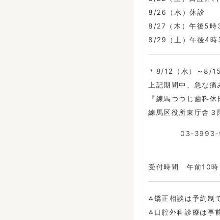
8/26（水）休診
8/27（木）午後5
8/29（土）午後4
＊8/12（水）～8
上記期間中、急な痛
『練馬つつじ歯科休
練馬区役所東庁舎３
03-3993-
受付時間 午前10
⁂矯正相談は予約制
⁂口腔外科診療は事