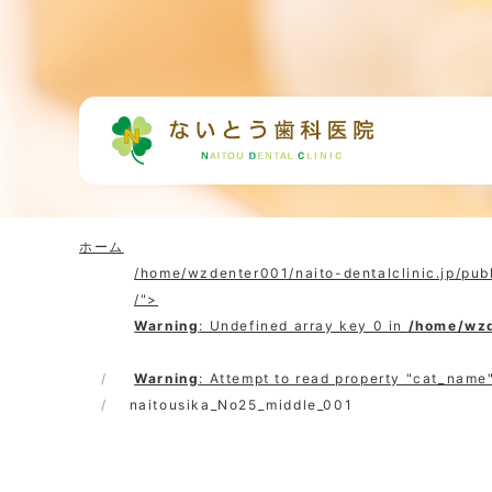
ホーム
/home/wzdenter001/naito-dentalclinic.jp/pub
/">
Warning
: Undefined array key 0 in
/home/wzd
Warning
: Attempt to read property "cat_name"
naitousika_No25_middle_001