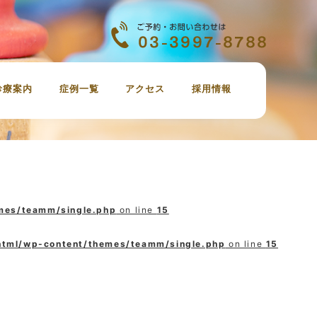
診療案内
症例一覧
アクセス
採用情報
虫歯治療
定期検診、歯のクリーニング
審美歯科
ホワイトニング
親知らずの抜歯
インプラント
小児歯科
治療の費用
emes/teamm/single.php
on line
15
_html/wp-content/themes/teamm/single.php
on line
15