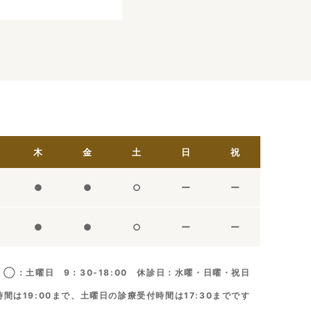
木
金
土
日
祝
●
●
○
ー
ー
●
●
○
ー
ー
◯：土曜日 9：30-18:00 休診日：水曜・日曜・祝日
間は19:00まで、土曜日の診療受付時間は17:30までです