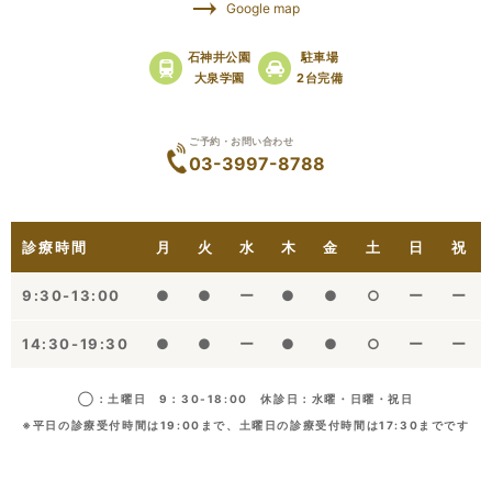
Google map
石神井公園
駐車場
大泉学園
2台完備
ご予約・お問い合わせ
03-3997-8788
診療時間
月
火
水
木
金
土
日
祝
9:30-13:00
●
●
ー
●
●
○
ー
ー
14:30-19:30
●
●
ー
●
●
○
ー
ー
◯：土曜日 9：30-18:00 休診日：水曜・日曜・祝日
※平日の診療受付時間は19:00まで、土曜日の診療受付時間は17:30までです