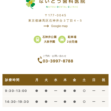
〒177-0045
東京都練馬区石神井台３丁目４−５
Google map
石神井公園
駐車場
大泉学園
2台完備
ご予約・お問い合わせ
03-3997-8788
診療時間
月
火
水
木
金
土
日
祝
9:30-13:00
●
●
ー
●
●
○
ー
ー
14:30-19:30
●
●
ー
●
●
○
ー
ー