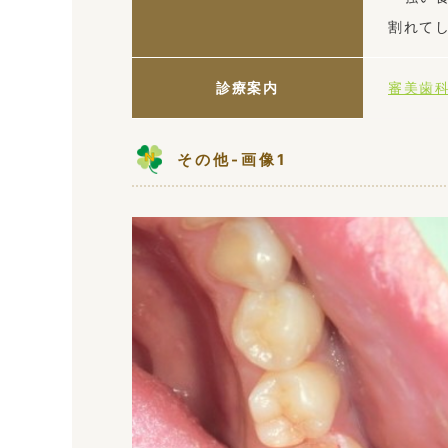
割れて
診療案内
審美歯
その他-画像1