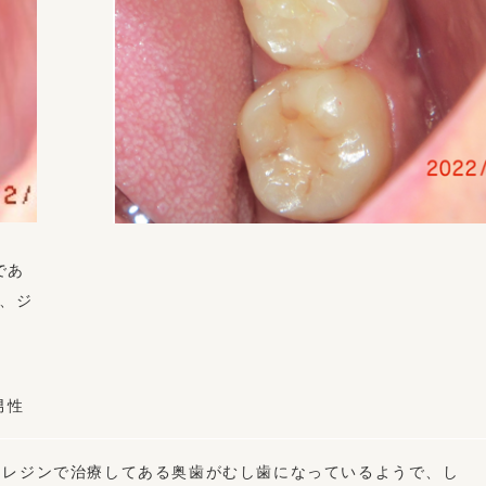
であ
、ジ
男性
にレジンで治療してある奥歯がむし歯になっているようで、し