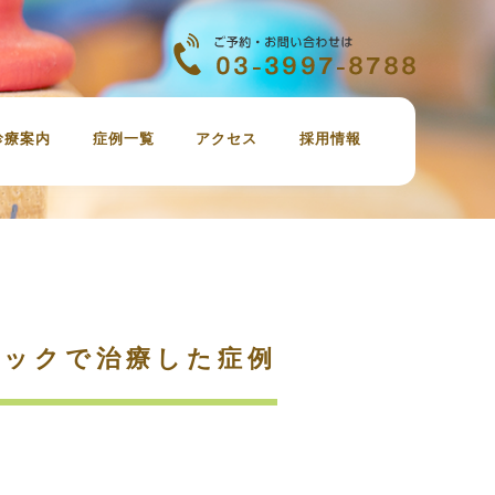
診療案内
症例一覧
アクセス
採用情報
虫歯治療
定期検診、歯のクリーニング
審美歯科
ホワイトニング
親知らずの抜歯
インプラント
小児歯科
治療の費用
ミックで治療した症例