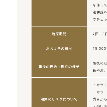
を作っ
違和感
でチェ
治療期間
2回 8
おおよその費用
75,0
術後の
術後の経過・現在の様子
色や形
・セラ
・セラ
治療のリスクについて
境目か
・強い