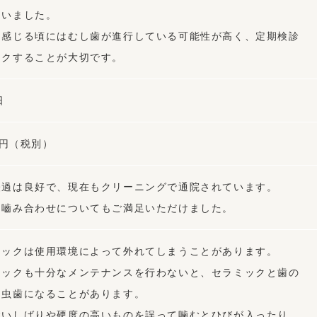
ていました。
を感じる頃にはむし歯が進行している可能性が高く、定期検診
ックすることが大切です。
日
00円（税別）
経過は良好で、現在もクリーニングで通院されています。
、嚙み合わせについてもご満足いただけました。
ミックは使用環境によって外れてしまうことがあります。
ミックも十分なメンテナンスを行わないと、セラミックと歯の
ら虫歯になることがあります。
食いしばりや硬度の高いものを誤って噛むとひびが入ったり、