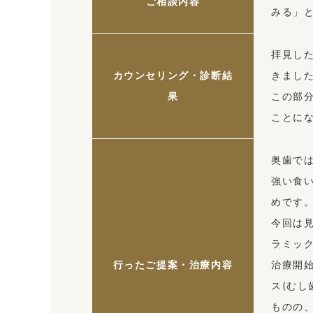
ご相談内容
みる」
拝見し
カウンセリング・診断結
きまし
果
この部
ことに
奥歯で
強い食
めです
今回は
ラミッ
行ったご提案・治療内容
治療開
ス(む
ものの