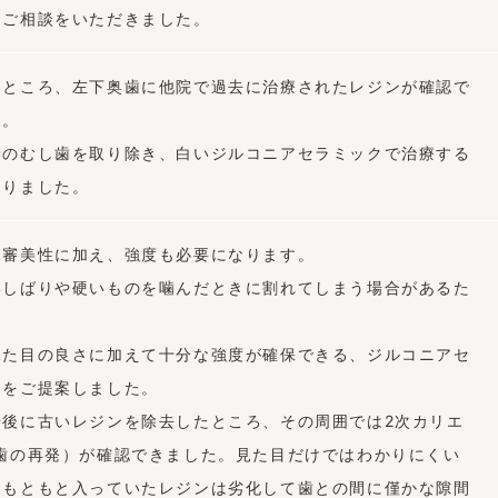
とご相談をいただきました。
たところ、左下奥歯に他院で過去に治療されたレジンが確認で
た。
分のむし歯を取り除き、白いジルコニアセラミックで治療する
なりました。
は審美性に加え、強度も必要になります。
いしばりや硬いものを噛んだときに割れてしまう場合があるた
。
見た目の良さに加えて十分な強度が確保できる、ジルコニアセ
クをご提案しました。
始後に古いレジンを除去したところ、その周囲では2次カリエ
し歯の再発）が確認できました。見た目だけではわかりにくい
、もともと入っていたレジンは劣化して歯との間に僅かな隙間