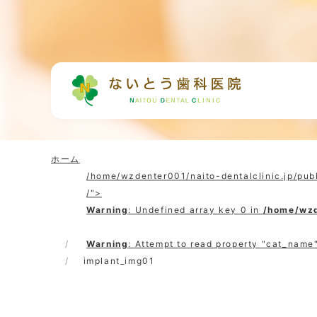
ホーム
/home/wzdenter001/naito-dentalclinic.jp/pub
/">
Warning
: Undefined array key 0 in
/home/wzd
Warning
: Attempt to read property "cat_name"
implant_img01