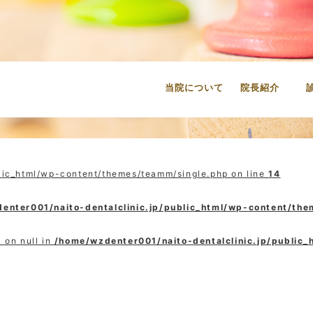
当院について
院長紹介
lic_html/wp-content/themes/teamm/single.php on line
14
enter001/naito-dentalclinic.jp/public_html/wp-content/th
 on null in
/home/wzdenter001/naito-dentalclinic.jp/public