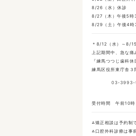
8/26（水）休診
8/27（木）午後5
8/29（土）午後4
＊8/12（水）～8
上記期間中、急な痛
『練馬つつじ歯科休
練馬区役所東庁舎３
03-3993-
受付時間 午前10
⁂矯正相談は予約制
⁂口腔外科診療は事