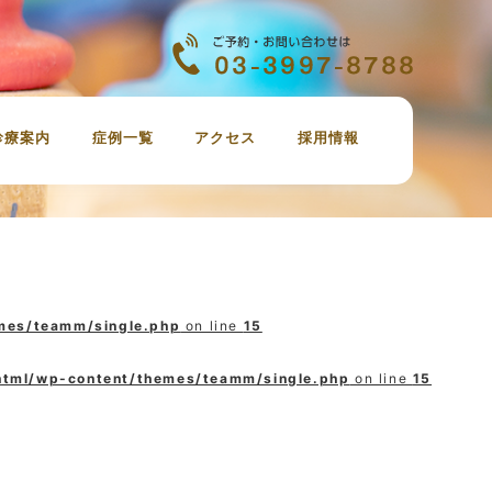
診療案内
症例一覧
アクセス
採用情報
虫歯治療
定期検診、歯のクリーニング
審美歯科
ホワイトニング
親知らずの抜歯
インプラント
小児歯科
治療の費用
emes/teamm/single.php
on line
15
_html/wp-content/themes/teamm/single.php
on line
15