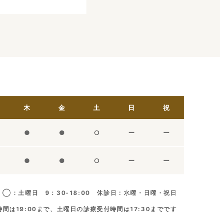
木
金
土
日
祝
●
●
○
ー
ー
●
●
○
ー
ー
◯：土曜日 9：30-18:00 休診日：水曜・日曜・祝日
間は19:00まで、土曜日の診療受付時間は17:30までです