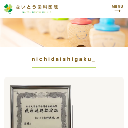
MENU
nichidaishigaku_