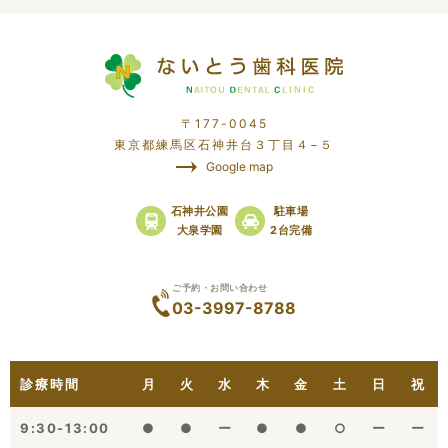
〒177-0045
東京都練馬区石神井台３丁目４−５
Google map
石神井公園
駐車場
大泉学園
2台完備
ご予約・お問い合わせ
03-3997-8788
診療時間
月
火
水
木
金
土
日
祝
9:30-13:00
●
●
ー
●
●
○
ー
ー