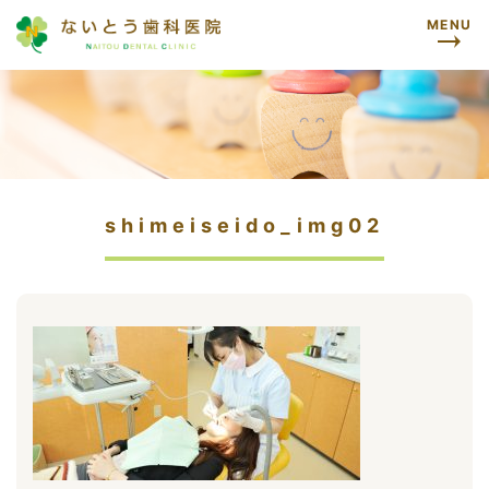
MENU
shimeiseido_img02