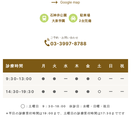
Google map
石神井公園
駐車場
大泉学園
2台完備
ご予約・お問い合わせ
03-3997-8788
診療時間
月
火
水
木
金
土
日
祝
9:30-13:00
●
●
ー
●
●
○
ー
ー
14:30-19:30
●
●
ー
●
●
○
ー
ー
◯：土曜日 9：30-18:00 休診日：水曜・日曜・祝日
※平日の診療受付時間は19:00まで、土曜日の診療受付時間は17:30までです